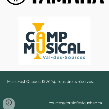
MusicFest Québec © 2024. Tous droits réservés.
courrier@musicfestquebec.ca