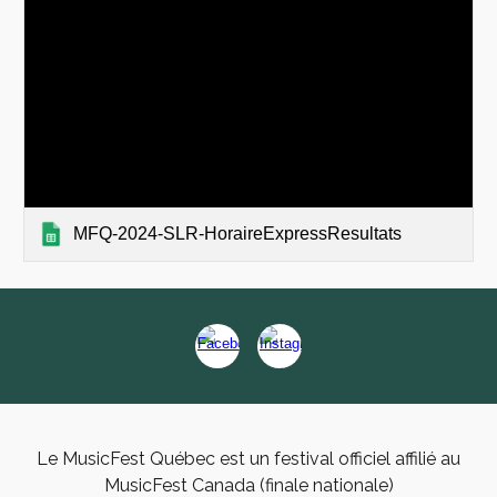
MFQ-2024-SLR-HoraireExpressResultats
Le MusicFest Québec est un festival officiel affilié au
MusicFest Canada (finale nationale)