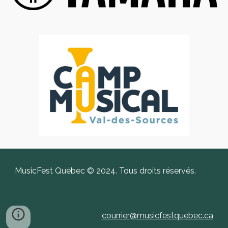
MusicFest Québec © 2024. Tous droits réservés.
courrier@musicfestquebec.ca