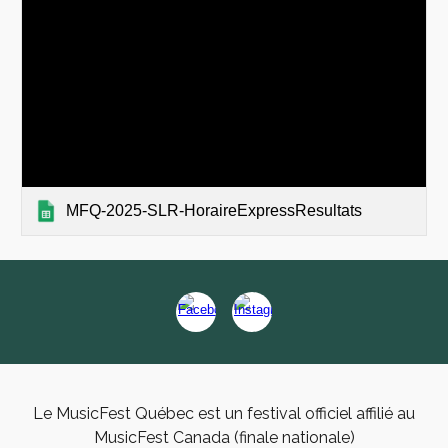
MFQ-2025-SLR-HoraireExpressResultats
Le MusicFest Québec est un festival officiel affilié au
MusicFest Canada (finale nationale)